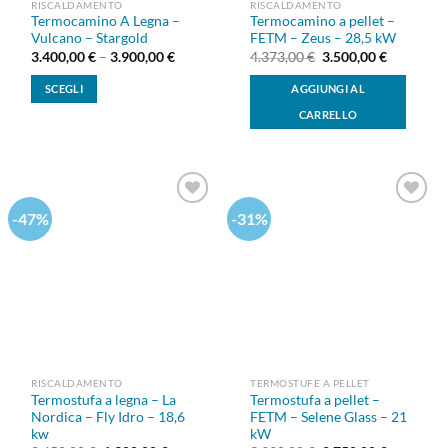
RISCALDAMENTO
RISCALDAMENTO
Termocamino A Legna –
Termocamino a pellet –
Vulcano – Stargold
FETM – Zeus – 28,5 kW
Il
Il
3.400,00
€
–
3.900,00
€
4.373,00
€
3.500,00
€
prezzo
prezzo
originale
attuale
SCEGLI
AGGIUNGI AL
era:
è:
4.373,00 €.
3.500,00 
Questo
CARRELLO
prodotto
ha
più
varianti.
Le
-47%
-31%
Aggiungi
Aggiungi
alla lista
alla lista
opzioni
dei
dei
possono
desideri
desideri
essere
scelte
nella
pagina
del
prodotto
RISCALDAMENTO
TERMOSTUFE A PELLET
Termostufa a legna – La
Termostufa a pellet –
Nordica – Fly Idro – 18,6
FETM – Selene Glass – 21
kw
kW