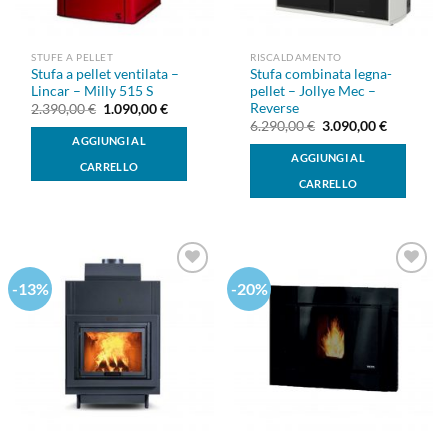
STUFE A PELLET
RISCALDAMENTO
Stufa a pellet ventilata –
Stufa combinata legna-
Lincar – Milly 515 S
pellet – Jollye Mec –
Reverse
Il
Il
2.390,00
€
1.090,00
€
prezzo
prezzo
Il
Il
6.290,00
€
3.090,00
€
originale
attuale
prezzo
prezzo
AGGIUNGI AL
era:
è:
originale
attuale
AGGIUNGI AL
2.390,00 €.
1.090,00 €.
era:
è:
CARRELLO
6.290,00 €.
3.090,00 
CARRELLO
-13%
-20%
Aggiungi
Aggiungi
alla lista
alla lista
dei
dei
desideri
desideri