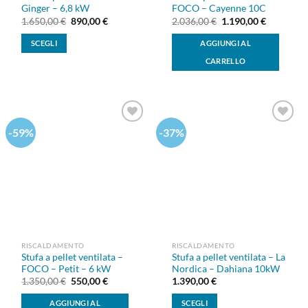
prodotto
Ginger – 6,8 kW
FOCO – Cayenne 10C
Il
Il
Il
Il
1.650,00
€
890,00
€
2.036,00
€
1.190,00
€
prezzo
prezzo
prezzo
prezzo
originale
attuale
originale
attuale
SCEGLI
AGGIUNGI AL
era:
è:
era:
è:
1.650,00 €.
890,00 €.
2.036,00 €.
1.190,00 
Questo
CARRELLO
prodotto
ha
più
varianti.
Le
-59%
-37%
Aggiungi
Aggiungi
alla lista
alla lista
opzioni
dei
dei
possono
desideri
desideri
essere
scelte
nella
pagina
del
prodotto
RISCALDAMENTO
RISCALDAMENTO
Stufa a pellet ventilata –
Stufa a pellet ventilata – La
FOCO – Petit – 6 kW
Nordica – Dahiana 10kW
Il
Il
1.350,00
€
550,00
€
1.390,00
€
prezzo
prezzo
originale
attuale
AGGIUNGI AL
SCEGLI
era:
è: