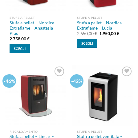
STUFE A PELLET
STUFE A PELLET
Stufa a pellet – Nordica
Stufa a pellet – Nordica
Extraflame – Anastasia
Extraflame – Lucia
Plus
Il
Il
2.650,00
€
1.950,00
€
prezzo
prezzo
2.758,00
€
originale
attuale
SCEGLI
era:
è:
SCEGLI
2.650,00 €.
1.950,00 
Questo
Questo
prodotto
prodotto
ha
ha
più
più
varianti.
-46%
-42%
Aggiungi
Aggiungi
varianti.
Le
alla lista
alla lista
Le
opzioni
dei
dei
desideri
desideri
opzioni
possono
possono
essere
essere
scelte
scelte
nella
nella
pagina
pagina
del
RISCALDAMENTO
STUFE A PELLET
del
prodotto
Stufa a pellet – Lincar –
Stufa a pellet ventilata –