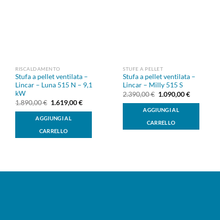
dei
dei
desideri
desideri
RISCALDAMENTO
STUFE A PELLET
Stufa a pellet ventilata –
Stufa a pellet ventilata –
Lincar – Luna 515 N – 9,1
Lincar – Milly 515 S
kW
Il
Il
2.390,00
€
1.090,00
€
prezzo
prezzo
Il
Il
1.890,00
€
1.619,00
€
originale
attuale
prezzo
prezzo
AGGIUNGI AL
era:
è:
originale
attuale
AGGIUNGI AL
2.390,00 €.
1.090,00 
era:
è:
CARRELLO
1.890,00 €.
1.619,00 €.
CARRELLO