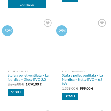
1.350,00 €.
550,00 €.
Questo
CARRELLO
prodotto
ha
più
varianti.
Le
-52%
-25%
Aggiungi
Aggiungi
alla lista
alla lista
opzioni
dei
dei
possono
desideri
desideri
essere
scelte
nella
pagina
del
prodotto
STUFE A PELLET
RISCALDAMENTO
Stufa a pellet ventilata – La
Stufa a pellet ventilata – La
Nordica – Giusy EVO 2.0
Nordica – Ketty EVO – 6,5
kW
Il
Il
2.272,00
€
1.090,00
€
prezzo
prezzo
Il
Il
1.339,00
€
999,00
€
originale
attuale
prezzo
prezzo
SCEGLI
era:
è:
originale
attuale
SCEGLI
2.272,00 €.
1.090,00 €.
Questo
era:
è:
1.339,00 €.
999,00 €.
Questo
prodotto
prodotto
ha