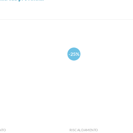
-25%
Aggiungi
alla lista
dei
desideri
NTO
RISCALDAMENTO