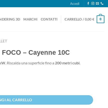
Accedi
0
NDERING 3D
MARCHI
CONTATTI
CARRELLO /
0,00
€
LLET
a – FOCO – Cayenne 10C
7kW
. Riscalda una superficie fino a
200 metri cubi
.
0 €.
GI AL CARRELLO