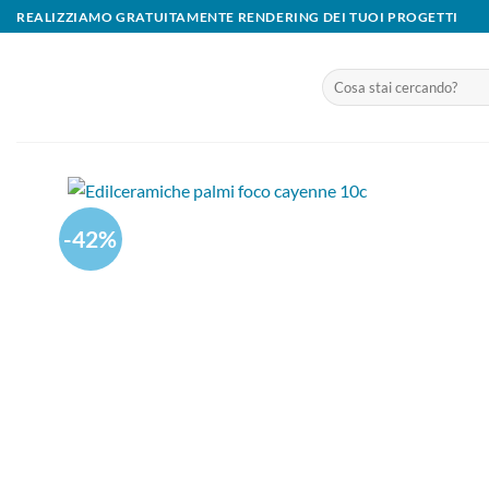
Salta
REALIZZIAMO GRATUITAMENTE RENDERING DEI TUOI PROGETTI
ai
contenuti
Cerca:
-42%