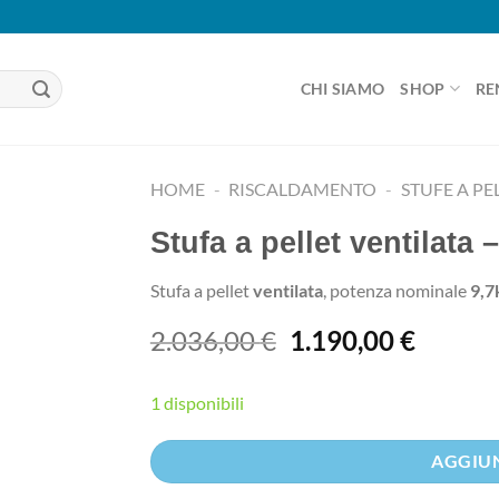
CHI SIAMO
SHOP
RE
HOME
-
RISCALDAMENTO
-
STUFE A PE
Stufa a pellet ventilat
Aggiungi
alla lista
Stufa a pellet
ventilata
, potenza nominale
9,
dei
desideri
Il
Il
2.036,00
€
1.190,00
€
prezzo
prezzo
originale
attuale
1 disponibili
era:
è:
2.036,00 €.
1.190,0
Alternative:
AGGIUN