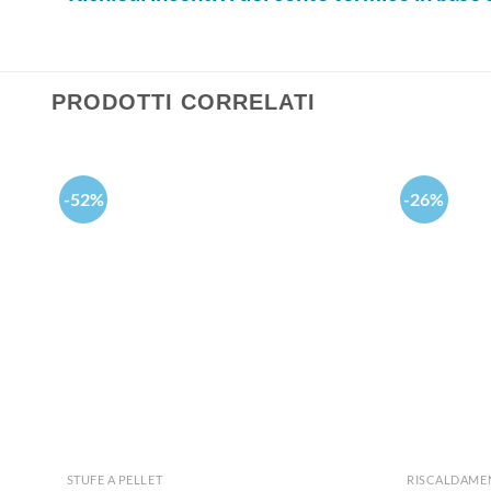
PRODOTTI CORRELATI
-52%
-26%
Aggiungi
alla lista
dei
desideri
STUFE A PELLET
RISCALDAME